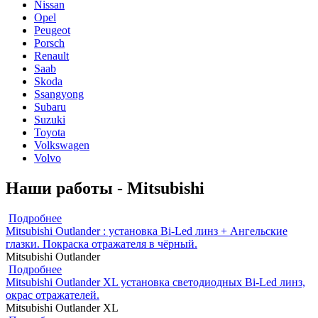
Nissan
Opel
Peugeot
Porsch
Renault
Saab
Skoda
Ssangyong
Subaru
Suzuki
Toyota
Volkswagen
Volvo
Наши работы - Mitsubishi
Подробнее
Mitsubishi Outlander : установка Bi-Led линз + Ангельские
глазки. Покраска отражателя в чёрный.
Mitsubishi Outlander
Подробнее
Mitsubishi Outlander XL установка светодиодных Bi-Led линз,
окрас отражателей.
Mitsubishi Outlander XL