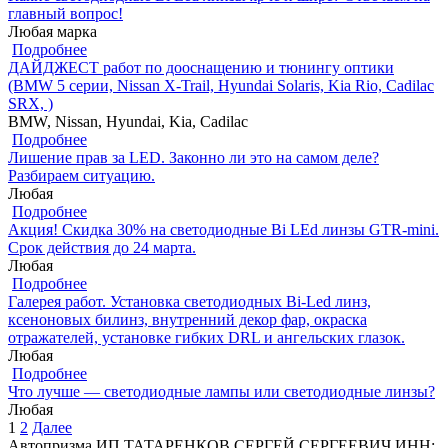
главный вопрос!
Любая марка
Подробнее
ДАЙДЖЕСТ работ по дооснащению и тюнингу оптики
(BMW 5 серии, Nissan X-Trail, Hyundai Solaris, Kia Rio, Cadilac
SRX, )
BMW, Nissan, Hyundai, Kia, Cadilac
Подробнее
Лишение прав за LED. Законно ли это на самом деле?
Разбираем ситуацию.
Любая
Подробнее
Акция! Скидка 30% на светодиодные Bi LEd линзы GTR-mini.
Срок действия до 24 марта.
Любая
Подробнее
Галерея работ. Установка светодиодных Bi-Led линз,
ксеноновых билинз, внутренний декор фар, окраска
отражателей, установке гибких DRL и ангельских глазок.
Любая
Подробнее
Что лучше — светодиодные лампы или светодиодные линзы?
Любая
1
2
Далее
Автопризма
ИП ТАТАРЕНКОВ СЕРГЕЙ СЕРГЕЕВИЧ
ИНН: