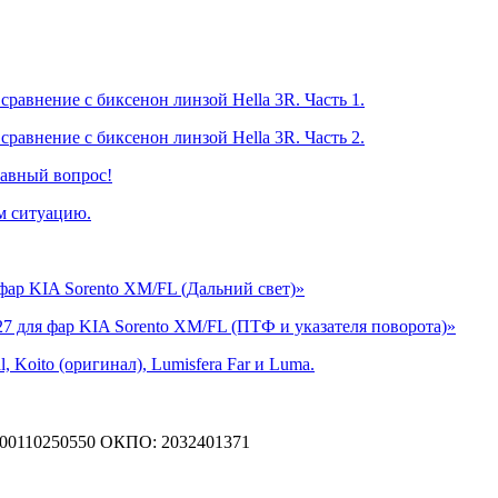
равнение с биксенон линзой Hella 3R. Часть 1.
равнение с биксенон линзой Hella 3R. Часть 2.
лавный вопрос!
м ситуацию.
фар KIA Sorento XM/FL (Дальний свет)»
7 для фар KIA Sorento XM/FL (ПТФ и указателя поворота)»
, Koito (оригинал), Lumisfera Far и Luma.
00110250550
ОКПО: 2032401371