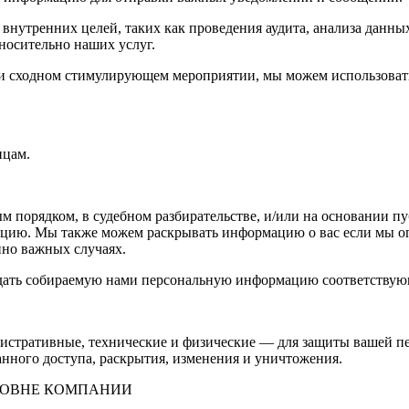
утренних целей, таких как проведения аудита, анализа данных
носительно наших услуг.
или сходном стимулирующем мероприятии, мы можем использова
ицам.
ым порядком, в судебном разбирательстве, и/или на основании п
ю. Мы также можем раскрывать информацию о вас если мы опре
нно важных случаях.
едать собираемую нами персональную информацию соответствую
тративные, технические и физические — для защиты вашей пе
анного доступа, раскрытия, изменения и уничтожения.
РОВНЕ КОМПАНИИ