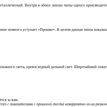
еталлический. Внутри в обоих линзах чипы одного производител
ирине немного уступает «Прошке». В целом данная линза показала
ме ближнего света, превосходный дальний свет. Широчайший охват
тся за вам.
Series с показателями с прошлого теста некорректно из-за разно