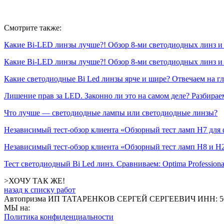
Смотрите также:
Какие Bi-LED линзы лучше?! Обзор 8-ми светодиодных линз и с
Какие Bi-LED линзы лучше?! Обзор 8-ми светодиодных линз и с
Какие светодиодные Bi Led линзы ярче и шире? Отвечаем на г
Лишение прав за LED. Законно ли это на самом деле? Разбирае
Что лучше — светодиодные лампы или светодиодные линзы?
Независимый тест-обзор клиента «Обзорный тест ламп Н7 для 
Независимый тест-обзор клиента «Обзорный тест ламп Н8 и Н2
Тест светодиодный Bi Led линз. Сравниваем: Optima Professional
>ХОЧУ ТАК ЖЕ!
назад к списку работ
Автопризма
ИП ТАТАРЕНКОВ СЕРГЕЙ СЕРГЕЕВИЧ
ИНН: 5
МЫ на:
Политика конфиденциальности