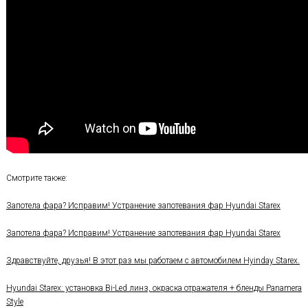
Смотрите также:
Запотела фара? Исправим! Устранение запотевания фар Hyundai Starex
Запотела фара? Исправим! Устранение запотевания фар Hyundai Starex
Здравствуйте, друзья! В этот раз мы работаем с автомобилем Hyinday Starex.
Hyundai Starex: установка Bi-Led линз, окраска отражателя + бленды Panamera
Style